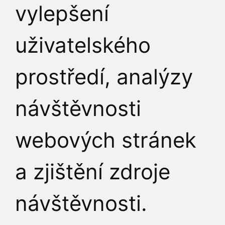
Ostatní kontakty ❯
vylepšení
uživatelského
KUDY K NÁM
prostředí, analýzy
návštěvnosti
webových stránek
a zjištění zdroje
návštěvnosti.