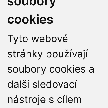
soubory
II. interní klinika
cookies
kardiologie a angiol
Tyto webové
U Nemocnice 2
stránky používají
128 08 Praha 2
Česká republika
soubory cookies a
int2@lf1.cuni.cz
další sledovací
nástroje s cílem