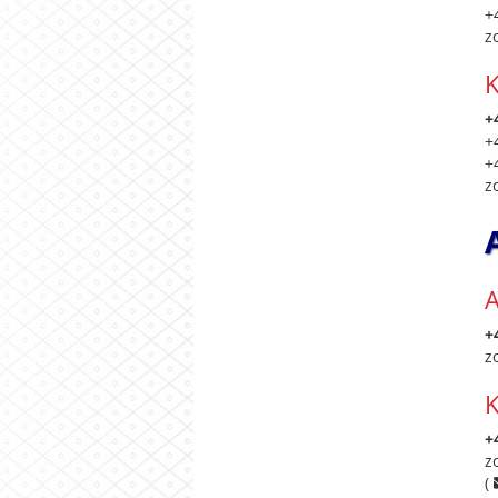
+
z
K
+
+
+
z
A
+
z
K
+
z
(