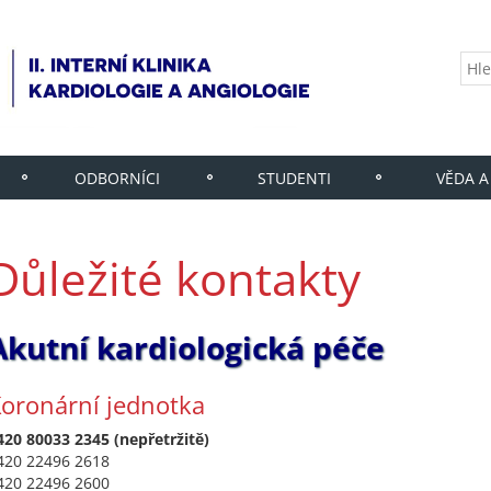
ODBORNÍCI
STUDENTI
VĚDA A
Důležité kontakty
Akutní kardiologická péče
oronární jednotka
420 80033 2345 (nepřetržitě)
420 22496 2618
420 22496 2600