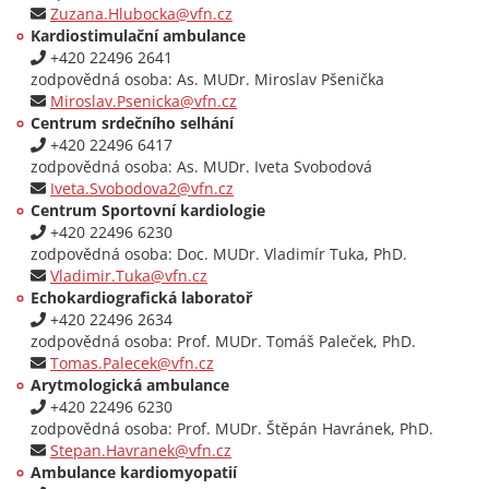
Zuzana.Hlubocka@vfn.cz
Kardiostimulační ambulance
+420 22496 2641
zodpovědná osoba: As. MUDr. Miroslav Pšenička
Miroslav.Psenicka@vfn.cz
Centrum srdečního selhání
+420 22496 6417
zodpovědná osoba: As. MUDr. Iveta Svobodová
Iveta.Svobodova2@vfn.cz
Centrum Sportovní kardiologie
+420 22496 6230
zodpovědná osoba: Doc. MUDr. Vladimír Tuka, PhD.
Vladimir.Tuka@vfn.cz
Echokardiografická laboratoř
+420 22496 2634
zodpovědná osoba: Prof. MUDr. Tomáš Paleček, PhD.
Tomas.Palecek@vfn.cz
Arytmologická ambulance
+420 22496 6230
zodpovědná osoba: Prof. MUDr. Štěpán Havránek, PhD.
Stepan.Havranek@vfn.cz
Ambulance kardiomyopatií