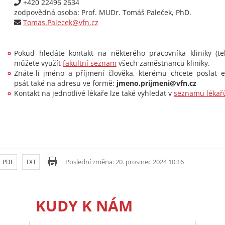
+420 22496 2634
zodpovědná osoba: Prof. MUDr. Tomáš Paleček, PhD.
Tomas.Palecek@vfn.cz
Pokud hledáte kontakt na některého pracovníka kliniky (tel
můžete využít
fakultní seznam
všech zaměstnanců kliniky.
Znáte-li jméno a příjmení člověka, kterému chcete poslat 
psát také na adresu ve formě:
jmeno.prijmeni@vfn.cz
Kontakt na jednotlivé lékaře lze také vyhledat v
seznamu lékař
Poslední změna: 20. prosinec 2024 10:16
PDF
TXT
KUDY K NÁM