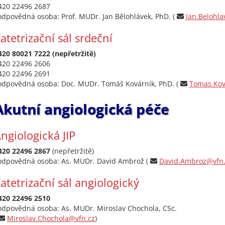
420 22496 2687
odpovědná osoba: Prof. MUDr. Jan Bělohlávek, PhD. (
Jan.Belohl
atetrizační sál srdeční
420 80021 7222 (nepřetržitě)
420 22496 2606
420 22496 2691
odpovědná osoba: Doc. MUDr. Tomáš Kovárník, PhD. (
Tomas.Kov
Akutní angiologická péče
ngiologická JIP
420 22496 2867
(nepřetržitě)
odpovědná osoba: As. MUDr. David Ambrož (
David.Ambroz@vfn.
atetrizační sál angiologický
420 22496 2510
odpovědná osoba: As. MUDr. Miroslav Chochola, CSc.
Miroslav.Chochola@vfn.cz
)