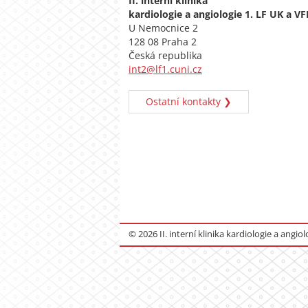
II. interní klinika
kardiologie a angiologie 1. LF UK a V
U Nemocnice 2
128 08 Praha 2
Česká republika
int2@lf1.cuni.cz
Ostatní kontakty ❯
© 2026 II. interní klinika kardiologie a angio