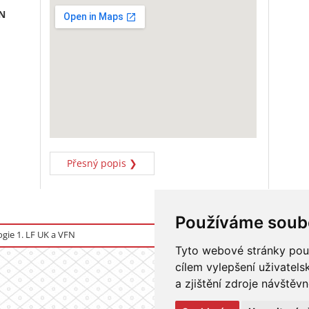
FN
pureblack.de
Přesný popis ❯
Používáme soub
logie 1. LF UK a VFN
Přihlášení do informačního
Tyto webové stránky použí
cílem vylepšení uživatel
a zjištění zdroje návštěvn