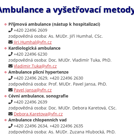
Ambulance a vyšetřovací metod
Příjmová ambulance (nástup k hospitalizaci)
+420 22496 2609
zodpovědná osoba: As. MUDr. Jiří Humhal, CSc.
Jiri.Humhal@vfn.cz
Kardiologická ambulance
+420 22496 6230
zodpovědná osoba: Doc. MUDr. Vladimír Tuka, PhD.
Vladimir.Tuka@vfn.cz
Ambulance plicní hypertenze
+420 22496 2629, +420 22496 2630
zodpovědná osoba: Prof. MUDr. Pavel Jansa, PhD.
Pavel.Jansa@vfn.cz
Cévní ambulance, sonografie
+420 22496 2639
zodpovědná osoba: Doc. MUDr. Debora Karetová, CSc.
Debora.Karetova@vfn.cz
Ambulance chlopenních vad
+420 22496 2634, +420 22496 2635
zodpovědná osoba: As. MUDr. Zuzana Hlubocká, PhD.