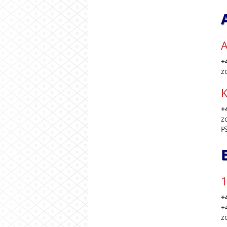
A
+
z
K
+
z
P
1
+
+
z