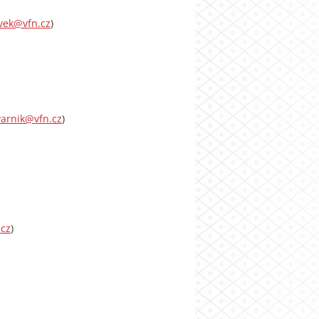
avek@vfn.cz
)
arnik@vfn.cz
)
cz
)