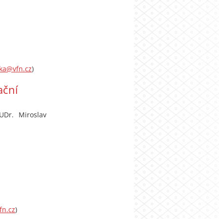
cka@vfn.cz
)
ační
UDr. Miroslav
fn.cz
)