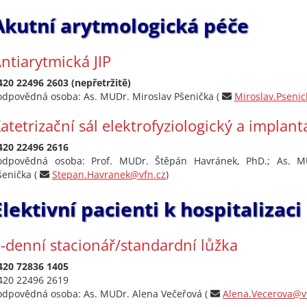
Akutní arytmologická péče
ntiarytmická JIP
420 22496 2603 (nepřetržitě)
odpovědná osoba: As. MUDr. Miroslav Pšenička (
Miroslav.Pseni
atetrizační sál elektrofyziologický a implant
420 22496 2616
odpovědná osoba: Prof. MUDr. Štěpán Havránek, PhD.; As. M
šenička (
Stepan.Havranek@vfn.cz
)
Elektivní pacienti k hospitalizaci
-denní stacionář/standardní lůžka
420 72836 1405
420 22496 2619
odpovědná osoba: As. MUDr. Alena Večeřová (
Alena.Vecerova@v