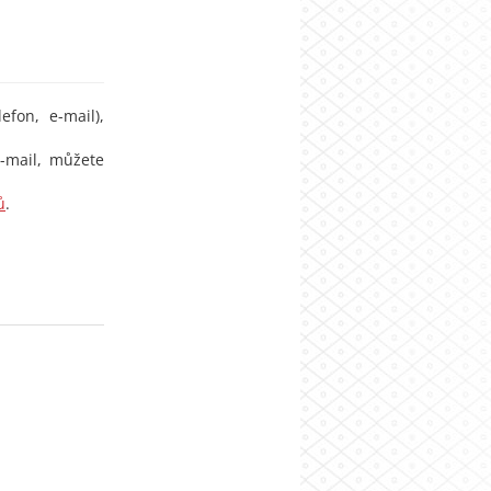
efon, e-mail),
e-mail, můžete
ů
.